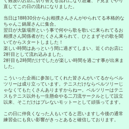
く難波のお店に切り替える流れになり急遽、下見までやり
直してこの日の流れになりました。
当日は18時30分からお相撲さんさんがやられてる本格的な
ちゃんこ鍋屋さんに集合。
翌日が大阪場所という事で何やら歌を歌いに来られてるお
相撲さん関係者がたくさん来られて、ひとまずその歌を聞
いてからスタートしました！
楽しい時間はあっという間に過ぎてしまい、近くのお店に
2軒目として流れ込みました。
2軒目も2時間だけでしたが楽しい時間を過ごす事が出来ま
した。
こういった企画に参加してくれた皆さんがいてるからベル
ツリーは成り立っています。テニスだけならベルツリーじ
ゃなくてもたくさんありますからねー。ベルツリーはテニ
スもテニス以外も一生懸命やる二刀流サークルとして設立
以来、そこだけはブレないモットーとして頑張ってます。
この日に仲良くなった人もいてると思いますし今後の通常
練習会にも良い影響がきっとあると確信しております。