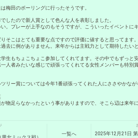
達は梅田のボーリングに行ったそうです。
作でしたので新人賞として色んな人を表彰しました。
いい。プレーが上手なのもそうですが、こういったイベントに
ぱりそこはとても重要な点ですので評価に値すると思ってます
は過去に例がありません。来年からは主戦力として期待したい
大学生もちょこちょこ参加してくれてます。その中でもずっと
第一人者みたいな感じで頑張ってくれてる女性メンバーも特別
ルツリー賞については今年1番頑張ってくれた人にささやかなが
笑
績が物足らなかったという事がありますので、そこら辺は来年
ジ
2025年12月21日 
一覧へ
会（男女ミックス戦）