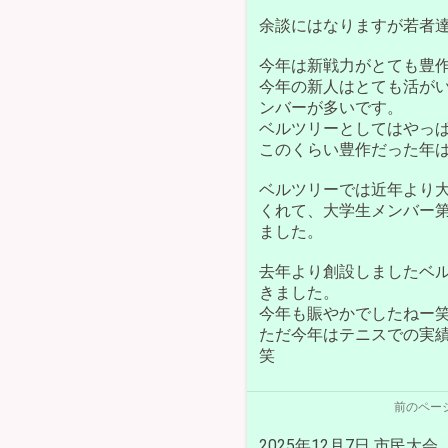
余談にはなりますが若者
今年は新戦力がとても豊
今年の新人はとても活が
ンバーが多いです。
ベルツリーとしてはやっ
このくらい豊作だった年
ベルツリーでは近年より
くれて、大学生メンバー
ました。
去年より創設しましたベ
きました。
今年も賑やかでしたねー
ただ今年はテニスでの実
笑
前のペー
2025年12月7日 市民大