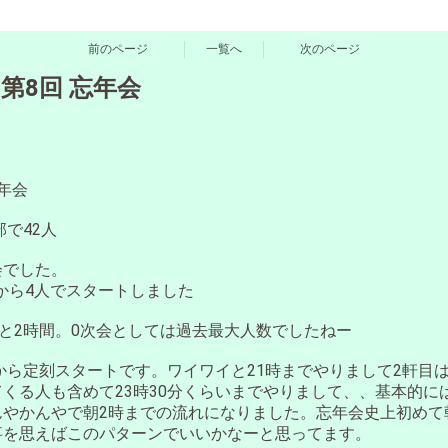
前のページ
一覧へ
次のページ
日 第8回 忘年会
忘年会
部で42人
会でした。
分から4人でスタートしました
ッと2時間。0次会としては過去最大人数でしたねー
分から定刻スタートです。ワイワイと21時までやりまして2軒目は
くる人も含めて23時30分くらいまでやりまして、、基本的に
んやかんやで朝2時までの流れになりました。忘年会史上初めて
事を思えばこのパターンでいいかなーと思ってます。