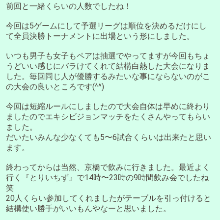
前回と一緒くらいの人数でしたね！
今回は5ゲームにして予選リーグは順位を決めるだけにし
て全員決勝トーナメントに出場という形にしました。
いつも男子も女子もペアは抽選でやってますが今回もちょ
うどいい感じにバラけてくれて結構白熱した大会になりま
した。毎回同じ人が優勝するみたいな事にならないのがこ
の大会の良いところです(^^)
今回は短縮ルールにしましたので大会自体は早めに終わり
ましたのでエキシビジョンマッチをたくさんやってもらい
ました。
だいたいみんな少なくても5〜6試合くらいは出来たと思い
ます。
終わってからは当然、京橋で飲みに行きました。最近よく
行く『とりいちず』で14時〜23時の9時間飲み会でしたね
笑
20人くらい参加してくれましたがテーブルを引っ付けると
結構使い勝手がいいもんやなーと思いました。